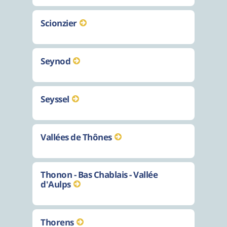
Scionzier
Seynod
Seyssel
Vallées de Thônes
Thonon - Bas Chablais - Vallée
d'Aulps
Thorens