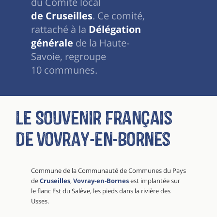
du Comité local
de Cruseilles
. Ce comité,
rattaché à la
Délégation
générale
de la Haute-
Savoie, regroupe
10 communes.
Le Souvenir Français
de Vovray-en-Bornes
Commune de la Communauté de Communes du Pays
de
Cruseilles
,
Vovray-en-Bornes
est implantée sur
le flanc Est du Salève, les pieds dans la rivière des
Usses.