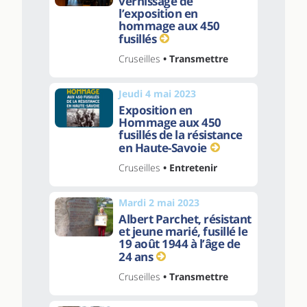
vernissage de
l’exposition en
hommage aux 450
fusillés
Cruseilles
• Transmettre
Jeudi 4 mai 2023
Exposition en
Hommage aux 450
fusillés de la résistance
en Haute-Savoie
Cruseilles
• Entretenir
Mardi 2 mai 2023
Albert Parchet, résistant
et jeune marié, fusillé le
19 août 1944 à l’âge de
24 ans
Cruseilles
• Transmettre