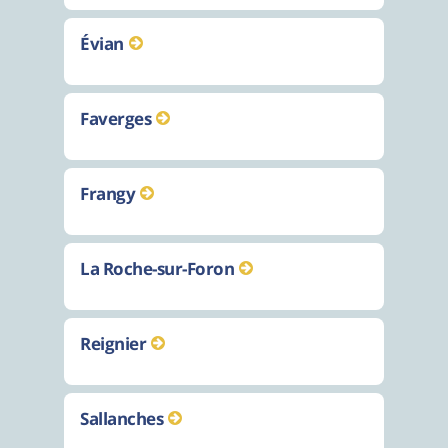
Évian
Faverges
Frangy
La Roche-sur-Foron
Reignier
Sallanches