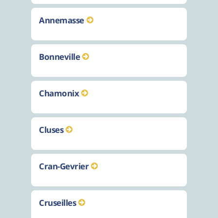
Annemasse
Bonneville
Chamonix
Cluses
Cran-Gevrier
Cruseilles