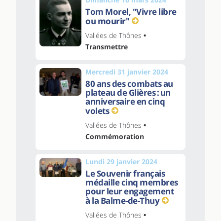
Tom Morel, "Vivre libre
ou mourir"
Vallées de Thônes
•
Transmettre
Mercredi 31 janvier 2024
80 ans des combats au
plateau de Glières : un
anniversaire en cinq
volets
Vallées de Thônes
•
Commémoration
Lundi 29 janvier 2024
Le Souvenir français
médaille cinq membres
pour leur engagement
à la Balme-de-Thuy
Vallées de Thônes
•