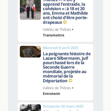
apprend l’entraide, la
cohésion » : à 18 et 20
ans, Emma et Mathilde
ont choisi d’être porte-
drapeaux
Vallées de Thônes
•
Transmettre
Mercredi 9 avril 2025
La poignante histoire de
Lazare Silbermann, juif
pourchassé lors de la
Seconde Guerre
mondiale, projetée au
mémorial de la
Déportation
Vallées de Thônes
•
Entretenir
Dimanche 30 mars 2025