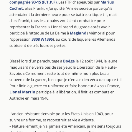
compagnie 93-15 (F.T.P.F)
. Les FTP chapeautés par
Marius
Cochet
, alias Franki. « J’ai quitté l’Armée secrète parce qu’ils
attendaient la dernière heure pour se battre, critique-t-il, mais
chez Franki, tous les copains voulaient combattre pour
représenter la France. » Lionel prend du grade après avoir
participé à l’attaque de La Balme à
Magland
(Mémorial pour
l’oppression
3808 W1395
), au cours de laquelle les Allemands
subissent de très lourdes pertes.
Blessé lors d’un parachutage à
Boëge
le 12 août 1944, le jeune
maquisard ne verra pas de ses yeux la Libération de la Haute-
Savoie. « Ce moment reste tout de même mon plus beau
souvenir de la guerre, bien que je n’en aie rien vécu », soupire-t-il.
Pour finir la guerre en uniforme et faire honneur à « sa » France,
Lionel Martin
participe à la libération. Il finit les combats en
Autriche en mars 1946.
L’ancien résistant s’envole pour les États-Unis en 1949, pour
suivre une femme, et reconstruit sa vie à Atlanta.
« Naturellement je n’ai jamais été Américain, je me sens toujours