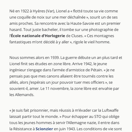
Né en 1922 à Hyères (Var), Lionel a « flotté toute sa vie comme
une coquille de noix sur une mer déchaînée », sourit un de ses
amis proches. Sa rencontre avec la Haute-Savoie est un premier
hasard. Tout juste bachelier, il tombe sur une photographie de
l’
École nationale d’Horlogerie
de Cluses. « Ces montagnes
fantastiques m’ont décidé à y aller », rigole le vieil homme.
Nous sommes alors en 1939. La guerre débute un an plus tard et
Lionel finit ses études en zone libre. Arrive 1942, le jeune
ingénieur s’engage dans l’armée d’armistice de Pétain. « Je ne
pensais pas que mes canons allaient être tournés contre les
alliés, alors j’espérais un jour pouvoir tuer mes officiers », se
souvient-il, amer. Le 11 novembre, la zone libre est envahie par
les Allemands.
« Je suis fait prisonnier, mais réussis à m’évader car la Luftwaffe
laissait partir tout le monde. » Pour échapper au STO qui oblige
tous les jeunes hommes à servir l’Allemagne nazie, il entre dans
la Résistance à
Scionzier
en juin 1943. Les conditions de vie sont