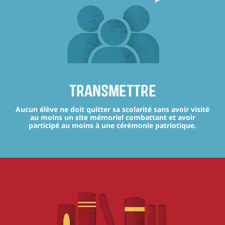
transmettre
Aucun élève ne doit quitter sa scolarité sans avoir visité
au moins un site mémoriel combattant et avoir
participé au moins à une cérémonie patriotique.