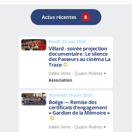
Actus récentes
8
Mardi 23 juin 2026
Villard - soirée projection
documentaire : Le silence
des Passeurs au cinéma La
Trace
Vallée Verte - Quatre Rivières
•
Association
Vendredi 19 juin 2026
Boëge — Remise des
certificats d’engagement
« Gardien de la Mémoire »
Vallée Verte - Quatre Rivières
•