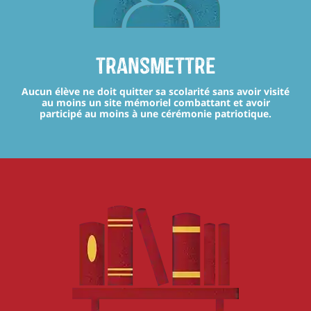
transmettre
Aucun élève ne doit quitter sa scolarité sans avoir visité
au moins un site mémoriel combattant et avoir
participé au moins à une cérémonie patriotique.