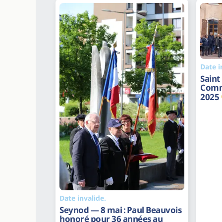
Date i
Saint
Comm
2025
Date invalide.
Seynod — 8 mai : Paul Beauvois
honoré pour 36 années au