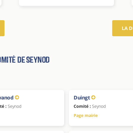
LA 
omité de Seynod
vanod
Duingt
té :
Seynod
Comité :
Seynod
Page mairie