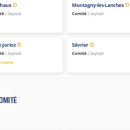
chaux
Montagny-les-Lanches
té :
Seynod
Comité :
Seynod
t-Jorioz
Sévrier
té :
Seynod
Comité :
Seynod
 mairie
omité