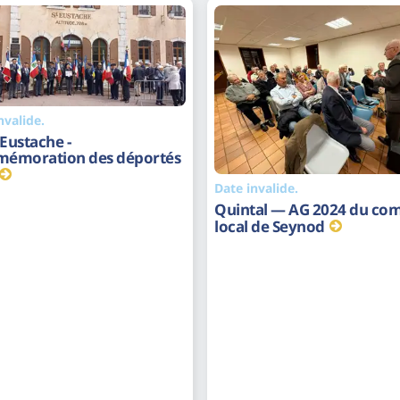
nvalide.
 Eustache -
émoration des déportés
Date invalide.
Quintal — AG 2024 du com
local de Seynod