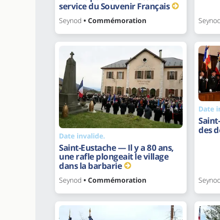
service du Souvenir Français
Seynod
• Commémoration
Seyno
Date i
Saint
des d
Date invalide.
Saint-Eustache — Il y a 80 ans,
une rafle plongeait le village
dans la barbarie
Seynod
• Commémoration
Seyno