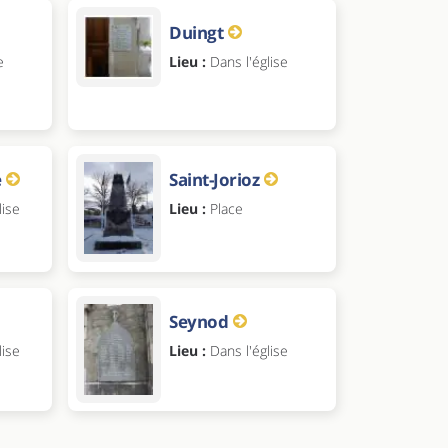
Duingt
e
Lieu :
Dans l'église
e
Saint-Jorioz
lise
Lieu :
Place
Seynod
lise
Lieu :
Dans l'église