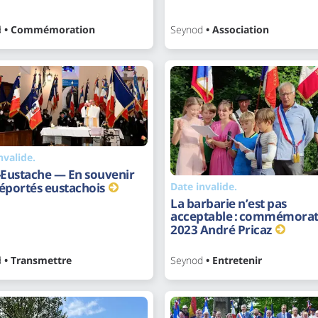
d
• Commémoration
Seynod
• Association
nvalide.
-Eustache — En souvenir
Date invalide.
éportés eustachois
La barbarie n’est pas
acceptable : commémorat
2023 André Pricaz
d
• Transmettre
Seynod
• Entretenir