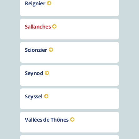
Reignier
Sallanches
Scionzier
Seynod
Seyssel
Vallées de Thônes