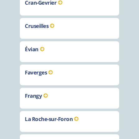
Cran-Gevrier
Cruseilles
Évian
Faverges
Frangy
La Roche-sur-Foron