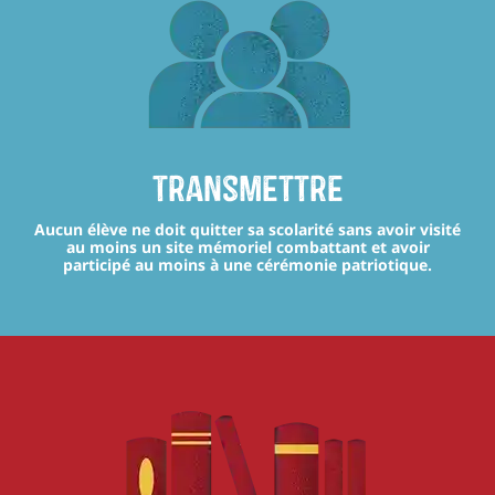
transmettre
Aucun élève ne doit quitter sa scolarité sans avoir visité
au moins un site mémoriel combattant et avoir
participé au moins à une cérémonie patriotique.