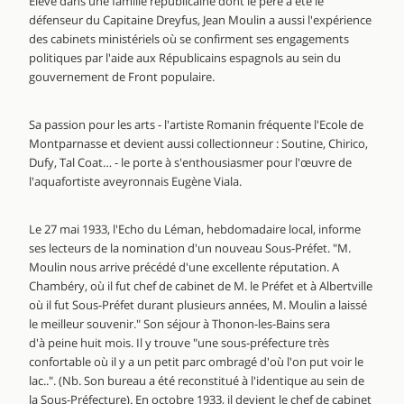
Élevé dans une famille républicaine dont le père a été le
défenseur du Capitaine Dreyfus, Jean Moulin a aussi l'expérience
des cabinets ministériels où se confirment ses engagements
politiques par l'aide aux Républicains espagnols au sein du
gouvernement de Front populaire.
Sa passion pour les arts - l'artiste Romanin fréquente l'Ecole de
Montparnasse et devient aussi collectionneur : Soutine, Chirico,
Dufy, Tal Coat… - le porte à s'enthousiasmer pour l'œuvre de
l'aquafortiste aveyronnais Eugène Viala.
Le 27 mai 1933, l'Echo du Léman, hebdomadaire local, informe
ses lecteurs de la nomination d'un nouveau Sous-Préfet. "M.
Moulin nous arrive précédé d'une excellente réputation. A
Chambéry, où il fut chef de cabinet de M. le Préfet et à Albertville
où il fut Sous-Préfet durant plusieurs années, M. Moulin a laissé
le meilleur souvenir." Son séjour à Thonon-les-Bains sera
d'à peine huit mois. Il y trouve "une sous-préfecture très
confortable où il y a un petit parc ombragé d'où l'on put voir le
lac..". (Nb. Son bureau a été reconstitué à l'identique au sein de
la Sous-Préfecture). En octobre 1933, il devient le chef de cabinet