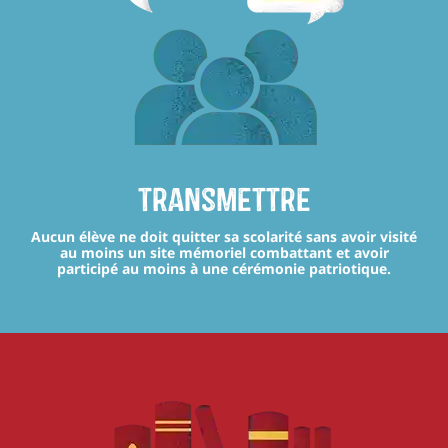
transmettre
Aucun élève ne doit quitter sa scolarité sans avoir visité
au moins un site mémoriel combattant et avoir
participé au moins à une cérémonie patriotique.