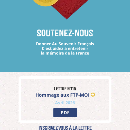
Soutenez-nous
Donner Au Souvenir Français
C'est aidez à entretenir
la mémoire de la France
Lettre n°115
Hommage aux FTP-MOI
Avril 2026
PDF
Inscrivez-vous à La Lettre