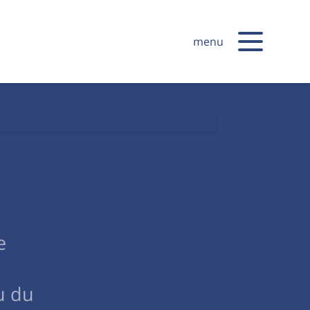
menu
e
u du