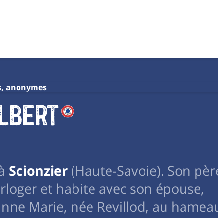
s, anonymes
ilbert
 à
Scionzier
(Haute-Savoie). Son pèr
orloger et habite avec son épouse,
anne Marie, née Revillod, au hamea