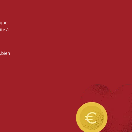
 que
ite à
,bien