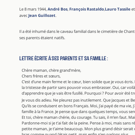
Le 8 mars 1944,
André Bos
,
François Rastaldo
,
Lauro Tassile
e
avec
Jean Guillozet
.
Il a été inhumé dans le caveau familial dans le cimetière de Cha
ses parents étaient natifs.
Lettre écrite à ses parents et sa famille :
Chère maman, chère grand’mère,
Chers frères et sœurs,
C’est d’une main ferme et le cœur, bien solide que je vous écris.
la tristesse de partir sans pouvoir vous embrasser. Oui, car voilà
d’apprendre que je vais être fusillé. Pourquoi ? Pour avoir été tr
Je vous dis adieu. Ne pleurez pas inutilement. Que Jacques et Be
Qu’ils se conduisent en bons Français. Moi, j’ai payé de ma vie, j’
famille à la France. Je pense que dans quelques temps, vous se
Et toi, chère maman chérie, du courage. Tu sais, il m’en faut. Mai
Pardonne-moi si je t’ai fait de la peine. Pense à moi, mais sans rév
petite maman, je t’aime beaucoup. Mon plus grand désir serait 
bras comme quand j’étais petit, mais enfin n’en parlons plus.