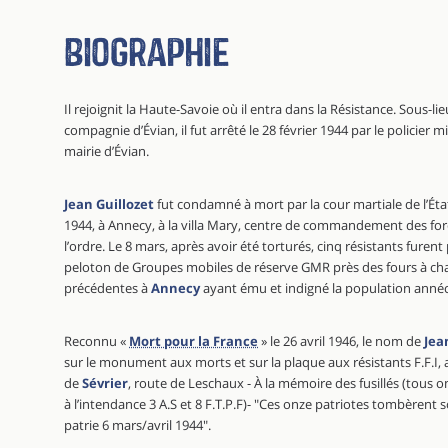
Biographie
Il rejoignit la Haute-Savoie où il entra dans la Résistance. Sous-
compagnie d’Évian, il fut arrêté le 28 février 1944 par le policier m
mairie d’Évian.
Jean Guillozet
fut condamné à mort par la cour martiale de l’État 
1944, à Annecy, à la villa Mary, centre de commandement des for
l’ordre. Le 8 mars, après avoir été torturés, cinq résistants furen
peloton de Groupes mobiles de réserve GMR près des fours à cha
précédentes à
Annecy
ayant ému et indigné la population annéci
Reconnu «
Mort pour la France
» le 26 avril 1946, le nom de
Jea
sur le monument aux morts et sur la plaque aux résistants F.F.I, ai
de
Sévrier
, route de Leschaux - À la mémoire des fusillés (tous o
à l’intendance 3 A.S et 8 F.T.P.F)- "Ces onze patriotes tombèrent so
patrie 6 mars/avril 1944".