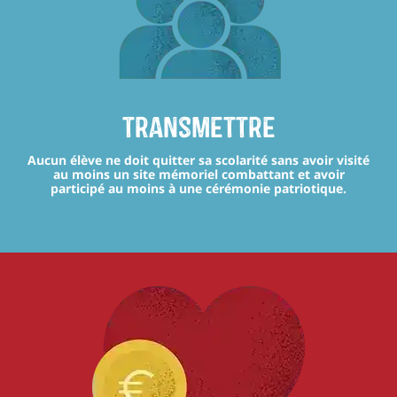
transmettre
Aucun élève ne doit quitter sa scolarité sans avoir visité
au moins un site mémoriel combattant et avoir
participé au moins à une cérémonie patriotique.