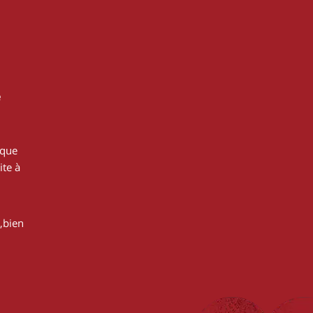
e
 que
ite à
,bien