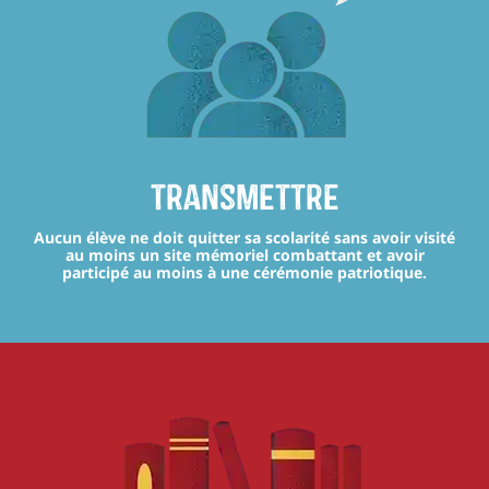
transmettre
Aucun élève ne doit quitter sa scolarité sans avoir visité
au moins un site mémoriel combattant et avoir
participé au moins à une cérémonie patriotique.