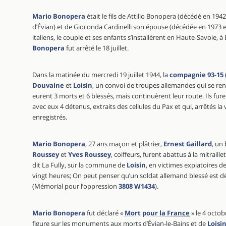
Mario Bonopera
était le fils de Attilio Bonopera (décédé en 194
d’Évian) et de Gioconda Cardinelli son épouse (décédée en 1973 
italiens, le couple et ses enfants s’installèrent en Haute-Savoie, à
Bonopera
fut arrêté le 18 juillet.
Dans la matinée du mercredi 19 juillet 1944, la
compagnie 93-15 (
Douvaine
et
Loisin
, un convoi de troupes allemandes qui se re
eurent 3 morts et 6 blessés, mais continuèrent leur route. Ils f
avec eux 4 détenus, extraits des cellules du Pax et qui, arrêtés la 
enregistrés.
Mario Bonopera
, 27 ans maçon et plâtrier,
Ernest Gaillard
, un
Roussey
et
Yves Roussey
, coiffeurs, furent abattus à la mitraille
dit La Fully, sur la commune de
Loisin
, en victimes expiatoires de
vingt heures; On peut penser qu’un soldat allemand blessé est d
(Mémorial pour l’oppression
3808 W1434
).
Mario Bonopera
fut déclaré «
Mort pour la France
» le 4 octob
figure sur les monuments aux morts d’Évian-le-Bains et de
Loisi