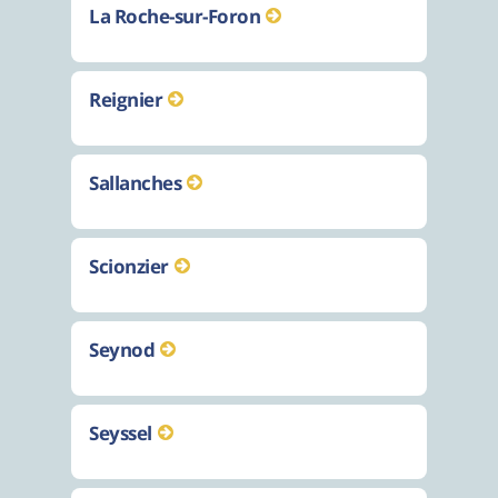
La Roche-sur-Foron
Reignier
Sallanches
Scionzier
Seynod
Seyssel