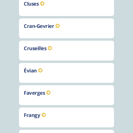
Cluses
Cran-Gevrier
Cruseilles
Évian
Faverges
Frangy