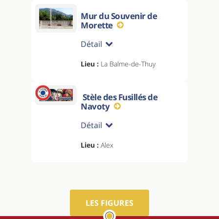
Mur du Souvenir de
Morette
Détail
Lieu :
La Balme-de-Thuy
Stèle des Fusillés de
Navoty
Détail
Lieu :
Alex
LES FIGURES