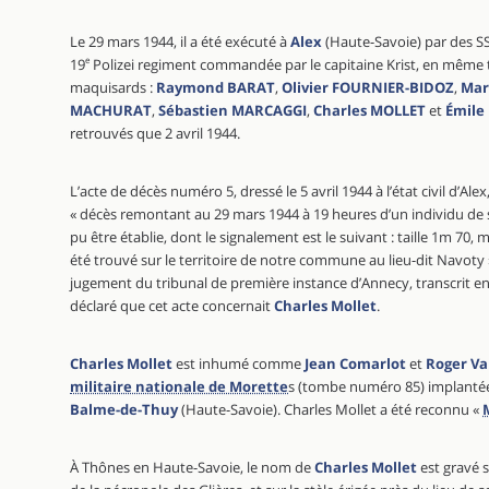
Le 29 mars 1944, il a été exécuté à
Alex
(Haute-Savoie) par des SS
19
e
Polizei regiment commandée par le capitaine Krist, en même 
maquisards :
Raymond BARAT
,
Olivier FOURNIER-BIDOZ
,
Mar
MACHURAT
,
Sébastien MARCAGGI
,
Charles MOLLET
et
Émile
retrouvés que 2 avril 1944.
L’acte de décès numéro 5, dressé le 5 avril 1944 à l’état civil d’Alex,
« décès remontant au 29 mars 1944 à 19 heures d’un individu de s
pu être établie, dont le signalement est le suivant : taille 1m 70,
été trouvé sur le territoire de notre commune au lieu-dit Navoty 
jugement du tribunal de première instance d’Annecy, transcrit en
déclaré que cet acte concernait
Charles Mollet
.
Charles Mollet
est inhumé comme
Jean Comarlot
et
Roger Va
militaire nationale de Morette
s (tombe numéro 85) implantée
Balme-de-Thuy
(Haute-Savoie). Charles Mollet a été reconnu «
À Thônes en Haute-Savoie, le nom de
Charles Mollet
est gravé s