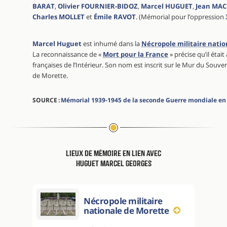
BARAT
,
Olivier FOURNIER-BIDOZ
,
Marcel HUGUET
,
Jean MA
Charles MOLLET
et
Émile RAVOT
. (Mémorial pour l’oppression
Marcel Huguet
est inhumé dans la
Nécropole militaire nati
La reconnaissance de «
Mort pour la France
» précise qu’il étai
françaises de l’Intérieur. Son nom est inscrit sur le Mur du Souven
de Morette.
SOURCE :
Mémorial 1939-1945 de la seconde Guerre mondiale en
Lieux de mémoire en lien avec
Huguet Marcel Georges
Nécropole militaire
nationale de Morette