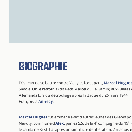
Biographie
Désireux de se battre contre Vichy et l’occupant,
Marcel Hugue
Savoie. On le retrouva (dit Petit Marcel ou Le Gamin) aux Glières e
Allemands lors du décrochage après l’attaque du 26 mars 1944, il f
François, à
Annecy
.
Marcel Huguet
fut emmené avec d’autres jeunes des Glières pou
Navoty, commune d’
Alex
, par les S.S. de la 4
e
compagnie du 19
e
P
le capitaine Krist. Là, après un simulacre de libération, 7 maquisa