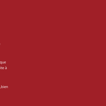
e
 que
ite à
,bien