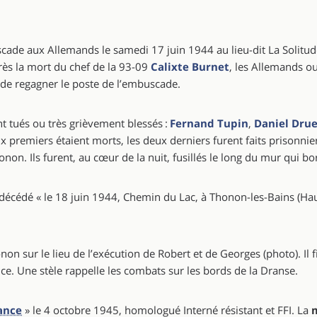
ade aux Allemands le samedi 17 juin 1944 au lieu-dit La Solitude
ès la mort du chef de la 93-09
Calixte Burnet
, les Allemands ou
 de regagner le poste de l’embuscade.
 tués ou très grièvement blessés :
Fernand Tupin
,
Daniel Dru
ux premiers étaient morts, les deux derniers furent faits prisonn
non. Ils furent, au cœur de la nuit, fusillés le long du mur qui b
t décédé « le 18 juin 1944, Chemin du Lac, à Thonon-les-Bains (Ha
on sur le lieu de l’exécution de Robert et de Georges (photo). Il
e. Une stèle rappelle les combats sur les bords de la Dranse.
ance
» le 4 octobre 1945, homologué Interné résistant et FFI. La
m