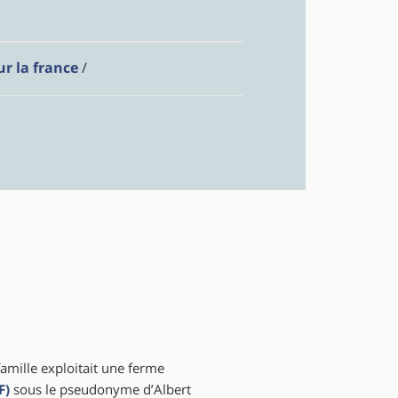
r la france
/
famille exploitait une ferme
F)
sous le pseudonyme d’Albert