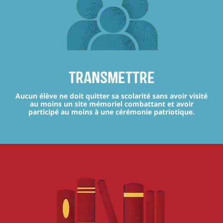
transmettre
Aucun élève ne doit quitter sa scolarité sans avoir visité
au moins un site mémoriel combattant et avoir
participé au moins à une cérémonie patriotique.