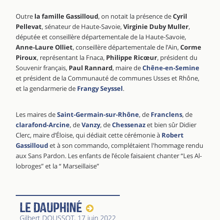
Outre
la famille Gassilloud
, on notait la présence de
Cyril
Pellevat
, sénateur de Haute-Savoie,
Virginie Duby Muller
,
députée et conseillère départementale de la Haute-Savoie,
Anne-Laure Olliet
, conseillère départementale de l’Ain,
Corme
Piroux
, représen­tant la Fnaca,
Philippe Ricœur
, président du
Souvenir français,
Paul Rannard
, maire de
Chêne-en-Semine
et président de la Communauté de communes Usses et Rhône,
et la gendarmerie de
Frangy
Seyssel
.
Les maires de
Saint-Germain-sur-Rhône
, de
Franclens
, de
clarafond-Arcine
, de
Vanzy
, de
Chessenaz
et bien sûr Di­dier
Clerc, maire d’Éloise, qui dé­diait cette cérémonie à
Robert
Gassilloud
et à son commando, complétaient l'hommage rendu
aux Sans Pardon. Les enfants de l’école faisaient chanter “Les Al­
lobroges” et la “ Marseillaise”
Le Dauphiné
Gilbert DOUSSOT
, 17 juin 2022