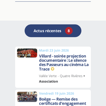
Actus récentes
8
Mardi 23 juin 2026
Villard - soirée projection
documentaire : Le silence
des Passeurs au cinéma La
Trace
Vallée Verte - Quatre Rivières
•
Association
Vendredi 19 juin 2026
Boëge — Remise des
certificats d’engagement