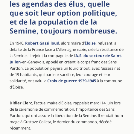
les agendas des élus, quelle
que soit leur option politique,
et de la population de la
Semine, toujours nombreuse.
En 1940,
Robert Gassilloud
, alors maire d’
Éloise
, refusant la
défaite de la France face à l’Allemagne nazie, crée la résistance de
la Semine. Il rejoint la compa­gnie de l’
A.S. du secteur de Saint-
Julien
-en-Genevois, ap­pelé en créant le corps franc des Sans
Pardon. La popula­tion payera un lourd tribut, avec l’assassinat
de 19 habitants, qui par leur sacrifice, leur courage et leur
solidarité, ont valu la
Croix de guerre 1939-1945
à la commune
d’Éloise.
Didier Clerc
, l’actuel maire d’Éloise, rappelait mardi 14 juin lors
de la cérémonie de commémoration, l’importance des Sans
Pardon, qui ont assuré la libéra­ tion de la Semine. Il rendait hom­
mage à Gustave Colleta, le der­nier du commando, décédé
récemment.