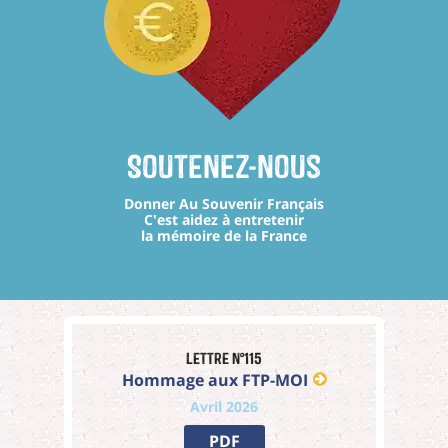
Soutenez-nous
Donner Au Souvenir Français
C'est aidez à entretenir
la mémoire de la France
Lettre n°115
Hommage aux FTP-MOI
Avril 2026
PDF