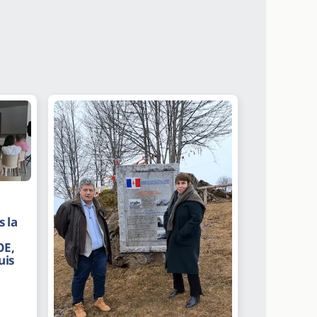
 la
OE,
uis