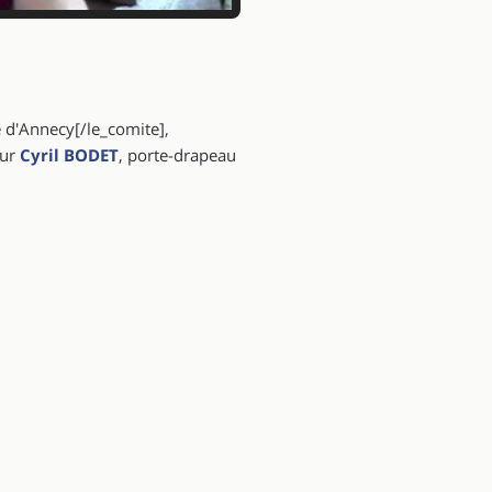
é d'Annecy[/le_comite],
eur
Cyril BODET
, porte-drapeau