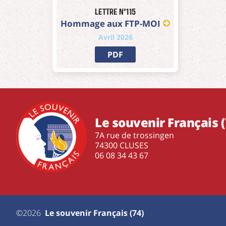
Lettre n°115
Hommage aux FTP-MOI
Avril 2026
PDF
Le souvenir Français (
7A rue de trossingen
74300 CLUSES
‭06 08 34 43 67‬
©2026
Le souvenir Français (74)