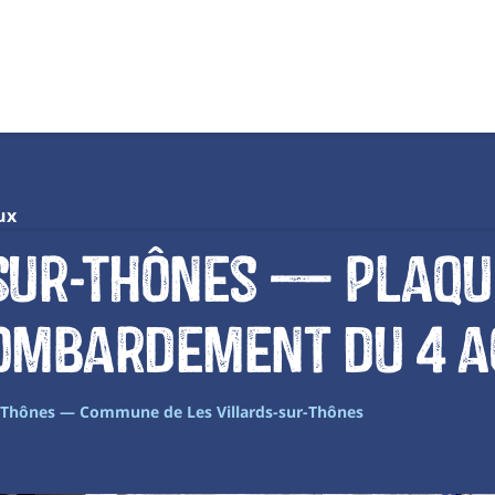
ux
-sur-Thônes — Plaqu
bombardement du 4 a
e Thônes — Commune de Les Villards-sur-Thônes