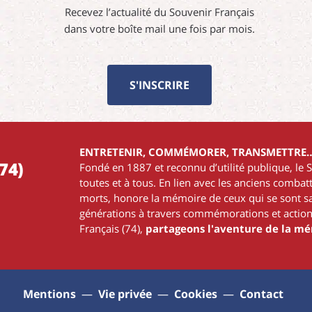
Recevez l’actualité du Souvenir Français
dans votre boîte mail une fois par mois.
S'INSCRIRE
ENTRETENIR, COMMÉMORER, TRANSMETTRE
74)
Fondé en 1887 et reconnu d’utilité publique, le 
toutes et à tous. En lien avec les anciens comba
morts, honore la mémoire de ceux qui se sont sac
générations à travers commémorations et action
Français (74),
partageons l'aventure de la m
Mentions
Vie privée
Cookies
Contact