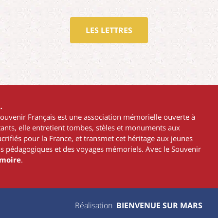
LES LETTRES
…
Souvenir Français est une association mémorielle ouverte à
ttants, elle entretient tombes, stèles et monuments aux
rifiés pour la France, et transmet cet héritage aux jeunes
s pédagogiques et des voyages mémoriels. Avec le Souvenir
émoire
.
Réalisation
BIENVENUE SUR MARS