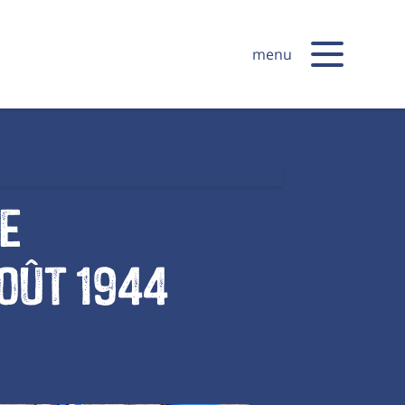
menu
e
oût 1944