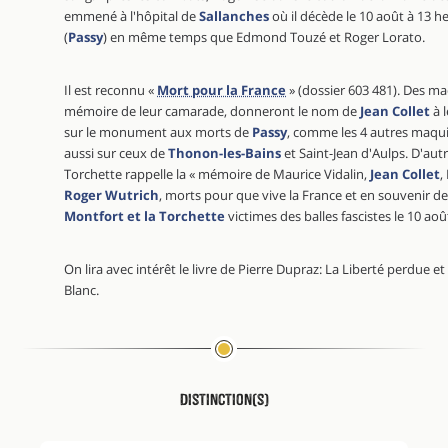
emmené à l'hôpital de
Sallanches
où il décède le 10 août à 13 h
(
Passy
) en même temps que Edmond Touzé et Roger Lorato.
Il est reconnu «
Mort pour la France
» (dossier 603 481). Des ma
mémoire de leur camarade, donneront le nom de
Jean Collet
à 
sur le monument aux morts de
Passy
, comme les 4 autres maqu
aussi sur ceux de
Thonon-les-Bains
et Saint-Jean d'Aulps. D'autr
Torchette rappelle la « mémoire de Maurice Vidalin,
Jean Collet
,
Roger Wutrich
, morts pour que vive la France et en souvenir 
Montfort et la Torchette
victimes des balles fascistes le 10 aoû
On lira avec intérêt le livre de Pierre Dupraz: La Liberté perdue 
Blanc.
Distinction(s)