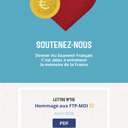
Soutenez-nous
Donner Au Souvenir Français
C'est aidez à entretenir
la mémoire de la France
Lettre n°115
Hommage aux FTP-MOI
Avril 2026
PDF