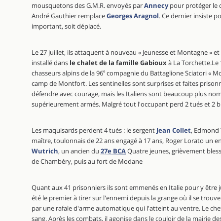
mousquetons des G.M.R. envoyés par
Annecy
pour protéger le c
André Gauthier remplace
Georges Aragnol
. Ce dernier insiste 
important, soit déplacé.
Le 27 juillet, ils attaquent à nouveau « Jeunesse et Montagne » et
installé dans
le chalet de la famille Gabioux
à La Torchette.Le 
chasseurs alpins de la 96
e
compagnie du Battaglione Sciatori « Mo
camp de Montfort. Les sentinelles sont surprises et faites prison
défendre avec courage, mais les Italiens sont beaucoup plus no
supérieurement armés. Malgré tout l'occupant perd 2 tués et 2 b
Les maquisards perdent 4 tués : le sergent
Jean Collet
, Edmond 
maître, toulonnais de 22 ans engagé à 17 ans, Roger Lorato un e
Wutrich
, un ancien du
27e BCA
Quatre jeunes, grièvement blessés
de Chambéry, puis au fort de Modane
Quant aux 41 prisonniers ils sont emmenés en Italie pour y être 
été le premier à tirer sur l'ennemi depuis la grange où il se trou
par une rafale d'arme automatique qui l'atteint au ventre. Le ch
sang. Après les combats, il agonise dans le couloir de la mairie de