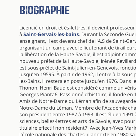
Biographie
Licencié en droit et ès-lettres, il devient professeur
à
Saint-Gervais-les-bains
. Durant la Seconde Gue
enseignant, il est devenu chef de l'A.S de Saint-Gerv
organisant un camp avec le lieutenant de tirailleur
la libération de la Haute-Savoie, il est adjoint com
nouveau préfet de la Haute-Savoie, Irénée Revillard4
est sous-préfet de Saint-Julien-en-Genevois, foncti
jusqu'en 19595. À partir de 1962, il entre à la sou
les-Bains. Il restera en poste jusqu'en 1976. Dans
Thonon, Henri Baud est considéré comme un vérit
Georges Pianta6. Passionné d'histoire, il fonde en 
Amis de Notre-Dame du Léman afin de sauvegarder e
Notre-Dame du Léman. Membre de l'Académie chabl
son président entre 1987 à 1993. Il est élu en 1991
sciences, belles-lettres et arts de Savoie, avec pou
titulaire effectif non résident7. Avec Jean-Yves Mari
l'école nationale des chartes, il apporte en 1980 sa