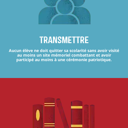
transmettre
Aucun élève ne doit quitter sa scolarité sans avoir visité
au moins un site mémoriel combattant et avoir
participé au moins à une cérémonie patriotique.