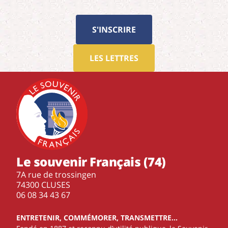
S'INSCRIRE
LES LETTRES
Le souvenir Français (74)
7A rue de trossingen
74300 CLUSES
‭06 08 34 43 67‬
ENTRETENIR, COMMÉMORER, TRANSMETTRE…