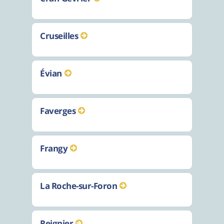
Cruseilles
Évian
Faverges
Frangy
La Roche-sur-Foron
Reignier