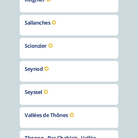
Sallanches
Scionzier
Seynod
Seyssel
Vallées de Thônes
Thonon - Bas Chablais - Vallée