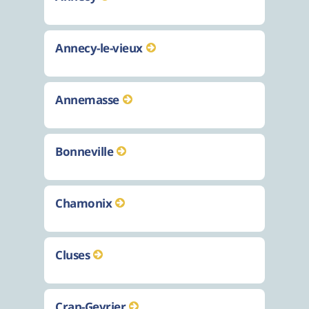
Annecy-le-vieux
Annemasse
Bonneville
Chamonix
Cluses
Cran-Gevrier