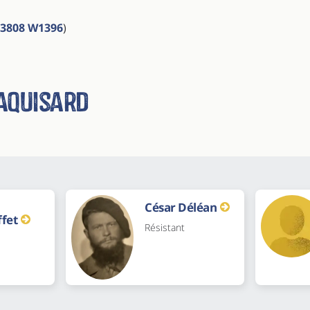
3808 W1396
)
aquisard
César Déléan
fet
Résistant