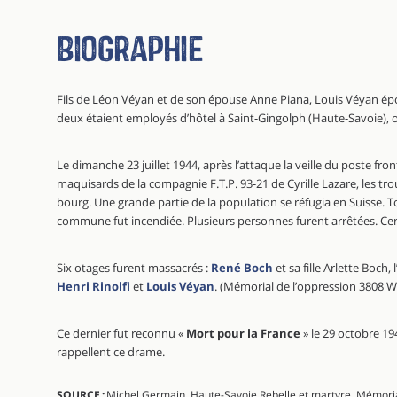
Biographie
Fils de Léon Véyan et de son épouse Anne Piana, Louis Véyan épo
deux étaient employés d’hôtel à Saint-Gingolph (Haute-Savoie), o
Le dimanche 23 juillet 1944, après l’attaque la veille du poste fro
maquisards de la compagnie F.T.P. 93-21 de Cyrille Lazare, les tr
bourg. Une grande partie de la population se réfugia en Suisse. To
commune fut incendiée. Plusieurs personnes furent arrêtées. Cer
Six otages furent massacrés :
René Boch
et sa fille Arlette Boch,
Henri Rinolfi
et
Louis Véyan
. (Mémorial de l’oppression 3808 
Ce dernier fut reconnu «
Mort pour la France
» le 29 octobre 1
rappellent ce drame.
SOURCE :
Michel Germain, Haute-Savoie Rebelle et martyre, Mémori