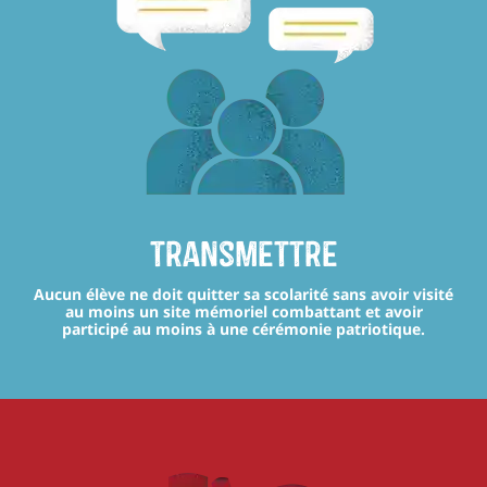
transmettre
Aucun élève ne doit quitter sa scolarité sans avoir visité
au moins un site mémoriel combattant et avoir
participé au moins à une cérémonie patriotique.