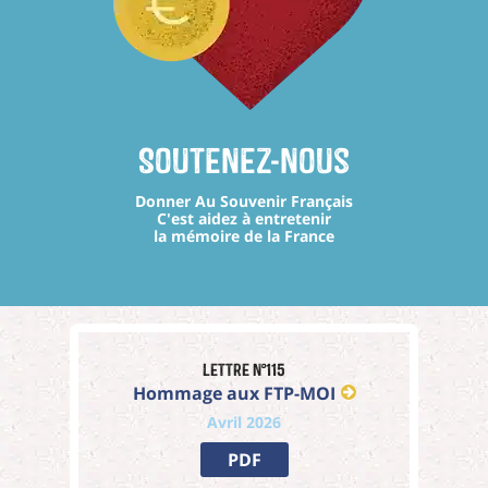
Soutenez-nous
Donner Au Souvenir Français
C'est aidez à entretenir
la mémoire de la France
Lettre n°115
Hommage aux FTP-MOI
Avril 2026
PDF