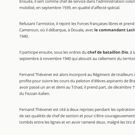
Ensuite, il sert comme chef de service dans l'administration coloni
mobilisé, en septembre 1939, en qualité d'affecté spécial.
Refusant l'armistice, il rejoint les Forces françaises libres et pre
Cameroun, où il débarque, à Douala, avec
le commandant Lecl
1940.
Il participe ensuite, sous les ordres du
chef de bataillon Dio
, à
septembre à novembre 1940 qui aboutit au ralliement du territoir
Fernand Thévenet est alors incorporé au Régiment de tirailleurs 
profite pour suivre les cours du peloton d'élèves aspirants de Br
avoir passé un an et demi au Tchad, il prend part, de décembre 19
du Fezzan italien.
Fernand Thévenet est cité à deux reprises pendant les opération
de ses qualités de chef de section et pour s'être courageusement
tombés entre les lignes et en avoir ramené deux, malgré les tirs d