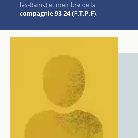
les-Bains) et membre de la
compagnie 93-24 (F.T.P.F)
.