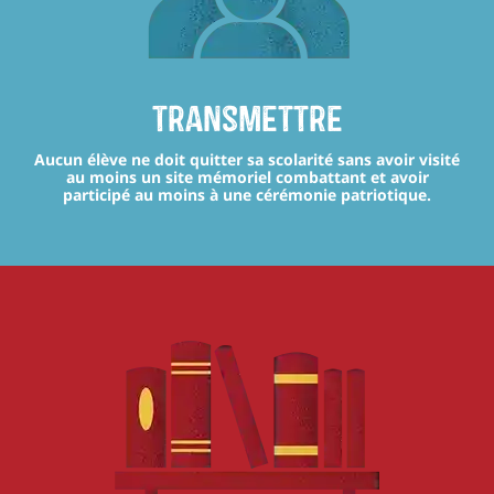
transmettre
Aucun élève ne doit quitter sa scolarité sans avoir visité
au moins un site mémoriel combattant et avoir
participé au moins à une cérémonie patriotique.