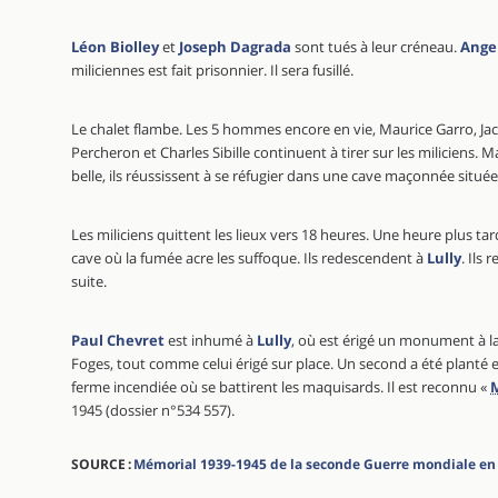
Léon Biolley
et
Joseph Dagrada
sont tués à leur créneau.
Ange
miliciennes est fait prisonnier. Il sera fusillé.
Le chalet flambe. Les 5 hommes encore en vie, Maurice Garro, Ja
Percheron et Charles Sibille continuent à tirer sur les miliciens. M
belle, ils réussissent à se réfugier dans une cave maçonnée située
Les miliciens quittent les lieux vers 18 heures. Une heure plus ta
cave où la fumée acre les suffoque. Ils redescendent à
Lully
. Ils
suite.
Paul Chevret
est inhumé à
Lully
, où est érigé un monument à 
Foges, tout comme celui érigé sur place. Un second a été planté e
ferme incendiée où se battirent les maquisards. Il est reconnu «
M
1945 (dossier n°534 557).
SOURCE :
Mémorial 1939-1945 de la seconde Guerre mondiale en