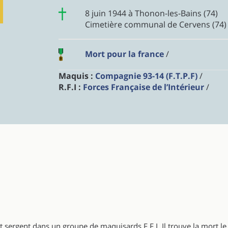
8 juin 1944 à Thonon-les-Bains (74)
Cimetière communal de Cervens (74)
Mort pour la france
/
Maquis :
Compagnie 93-14 (F.T.P.F)
/
R.F.I :
Forces Française de l’Intérieur
/
nt sergent dans un groupe de maquisards F.F.I. Il trouve la mort le