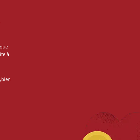
e
 que
ite à
,bien