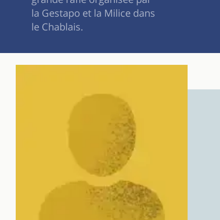
la Gestapo et la Milice dans
le Chablais.