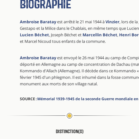
Biographie
Ambroise Baratay
est arrêté le 21 mai 1944 à
Vinzier
, lors de l
Gestapo et la Milice dans le Chablais, en même temps que Lucien
Lucien Béchet
, Joseph Béchet et
Marcellin Béchet
,
Henri Bor
et Marcel Nicoud tous enfants de la commune.
Ambroise Baratay
est envoyé le 26 mai 1944 au camp de Compièg
déporté en Allemagne au camp de concentration de Dachau (matri
Kommando d'Allach (Allemagne). Il décède dans ce Kommando 
février 1945 d'un phlegmon. Il est inhumé dans la fosse commune 
monument aux morts de son village natal.
SOURCE :
Mémorial 1939-1945 de la seconde Guerre mondiale en
Distinction(s)