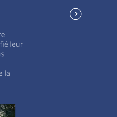
re
ié leur
us
s
e la