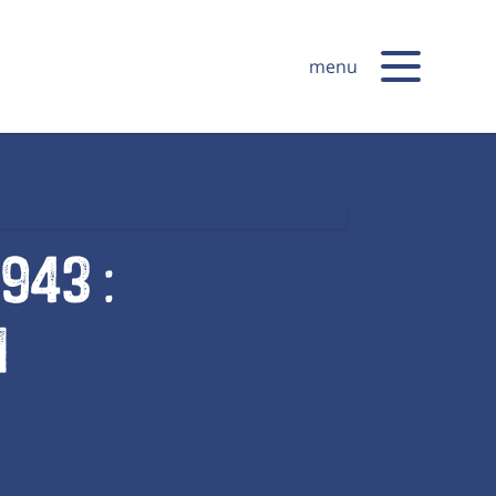
menu
943 :
n