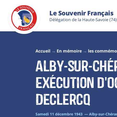
Le Souvenir Français
Délégation de la Haute-Savoie (74)
Accueil
En mémoire
les commémo
Alby-sur-Ché
Exécution d'O
Declercq
Samedi 11 décembre 1943 — Alby-sur-Chér