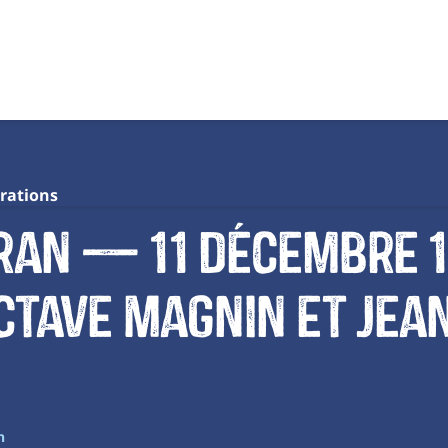
rations
ran — 11 décembre 1
ctave Magnin et Jea
an