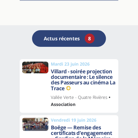
Actus récentes
8
Mardi 23 juin 2026
Villard - soirée projection
documentaire : Le silence
des Passeurs au cinéma La
Trace
Vallée Verte - Quatre Rivières
•
Association
Vendredi 19 juin 2026
Boëge — Remise des
certificats d’engagement