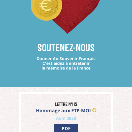
Soutenez-nous
Donner Au Souvenir Français
C'est aidez à entretenir
la mémoire de la France
Lettre n°115
Hommage aux FTP-MOI
Avril 2026
PDF