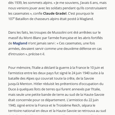
dès 1939, les sommets alpins. « Je me souviens, j’avais 6 ans, mais
nous venions jouer avec les soldats pendant qu’ils construisaient
les casemates », confie
Claude Gradel
. C’est pourquoi le
107
e
Bataillon de chasseurs alpins était posté à Magland.
Dans les faits, les troupes de Mussolini ont été arrêtées sur le
massif du Mont-Blanc par l’armée française et les abris fortifiés
de
Magland
n’ont jamais servi : « Ces casemates, une fois
armées, devaient servir comme une deuxième défense en cas
d’intrusion », précise-t-il.
Pour mémoire, l’Italie a déclaré la guerre à la France le 10 juin et
l’armistice entre les deux pays fut signé le 24 juin 1940 suite à la
bataille des Alpes qui couvrait toute la crête, de la Savoie
jusqu’à Menton. Hitler réduisit les prétentions d’occupation du
Duce à quelques îlots de terres qui furent annexés par l’Italie,
mais seule une petite bande de terre au sud de la Haute-Savoie
était concernée pour ce département. L’armistice du 22 juin
1940, signé entre la France et le Troisième Reich, sépara le
territoire national en deux et la Haute-Savoie se retrouva au sud