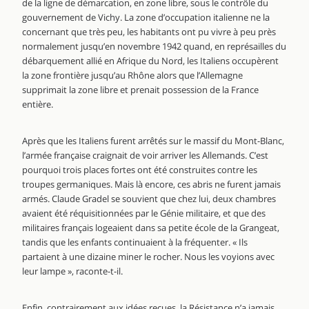
de la ligne de démarcation, en zone libre, sous le contrôle du
gouvernement de Vichy. La zone d’occupation italienne ne la
concernant que très peu, les habitants ont pu vivre à peu près
normalement jusqu’en novembre 1942 quand, en représailles du
débarquement allié en Afrique du Nord, les Italiens occupèrent
la zone frontière jusqu’au Rhône alors que l’Allemagne
supprimait la zone libre et prenait possession de la France
entière.
Après que les Italiens furent arrêtés sur le massif du Mont-Blanc,
l’armée française craignait de voir arriver les Allemands. C’est
pourquoi trois places fortes ont été construites contre les
troupes germaniques. Mais là encore, ces abris ne furent jamais
armés. Claude Gradel se souvient que chez lui, deux chambres
avaient été réquisitionnées par le Génie militaire, et que des
militaires français logeaient dans sa petite école de la Grangeat,
tandis que les enfants continuaient à la fréquenter. « Ils
partaient à une dizaine miner le rocher. Nous les voyions avec
leur lampe », raconte-t-il.
Enfin, contrairement aux idées reçues, la Résistance n’a jamais