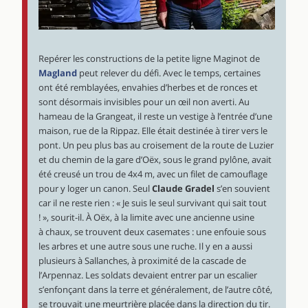
Repérer les constructions de la petite ligne Maginot de
Magland
peut relever du défi. Avec le temps, certaines
ont été remblayées, envahies d’herbes et de ronces et
sont désormais invisibles pour un œil non averti. Au
hameau de la Grangeat, il reste un vestige à l’entrée d’une
maison, rue de la Rippaz. Elle était destinée à tirer vers le
pont. Un peu plus bas au croisement de la route de Luzier
et du chemin de la gare d’Oëx, sous le grand pylône, avait
été creusé un trou de 4x4 m, avec un filet de camouflage
pour y loger un canon. Seul
Claude Gradel
s’en souvient
car il ne reste rien : « Je suis le seul survivant qui sait tout
! », sourit-il. À Oëx, à la limite avec une ancienne usine
à chaux, se trouvent deux casemates : une enfouie sous
les arbres et une autre sous une ruche. Il y en a aussi
plusieurs à Sallanches, à proximité de la cascade de
l’Arpennaz. Les soldats devaient entrer par un escalier
s’enfonçant dans la terre et généralement, de l’autre côté,
se trouvait une meurtrière placée dans la direction du tir.