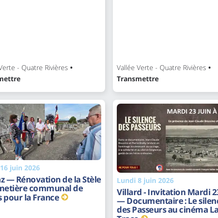
Verte - Quatre Rivières
•
Vallée Verte - Quatre Rivières
•
mettre
Transmettre
16 juin 2026
z — Rénovation de la Stèle
Lundi 8 juin 2026
imetière communal de
Villard - Invitation Mardi 2
 pour la France
— Documentaire : Le silen
des Passeurs au cinéma L