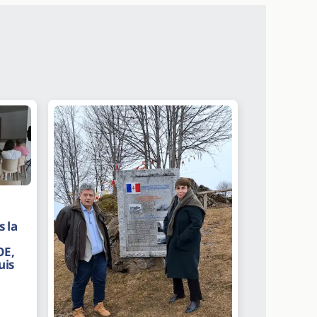
 la
OE,
uis