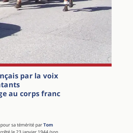
nçais par la voix
ntants
e au corps franc
 pour sa témérité par
Tom
 arrêté le 23 janvier 1944 (son