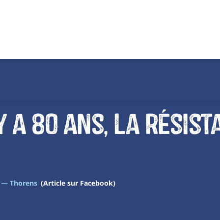
y a 80 ans, la Résis
s — Thorens
(Article sur Facebook)