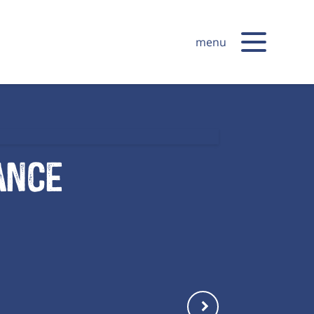
menu
tance