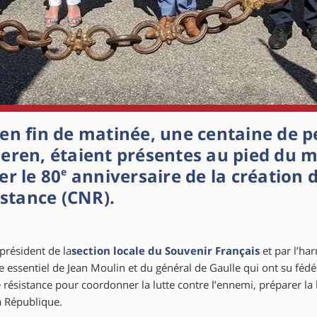
en fin de matinée, une centaine de p
seren, étaient présentes au pied du
er le 80
anniversaire de la création 
e
istance (CNR).
président de la
section locale du Souvenir Français
et par l’h
e essentiel de Jean Moulin et du général de Gaulle qui ont su fédére
ésistance pour coordonner la lutte contre l’ennemi, préparer la li
a République.