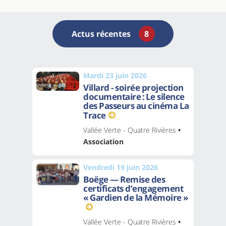
Actus récentes
8
Mardi 23 juin 2026
Villard - soirée projection
documentaire : Le silence
des Passeurs au cinéma La
Trace
Vallée Verte - Quatre Rivières
•
Association
Vendredi 19 juin 2026
Boëge — Remise des
certificats d’engagement
« Gardien de la Mémoire »
Vallée Verte - Quatre Rivières
•