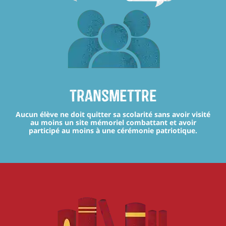
transmettre
Aucun élève ne doit quitter sa scolarité sans avoir visité
au moins un site mémoriel combattant et avoir
participé au moins à une cérémonie patriotique.