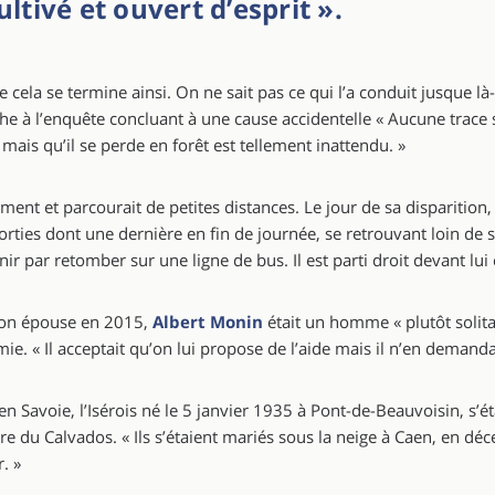
tivé et ouvert d’esprit ».
 cela se termine ainsi. On ne sait pas ce qui l’a conduit jusque là-
che à l’enquête concluant à une cause accidentelle « Aucune trace 
 mais qu’il se perde en forêt est tellement inattendu. »
ement et parcourait de petites distances. Le jour de sa disparitio
sorties dont une dernière en fin de journée, se retrouvant loin de 
nir par retomber sur une ligne de bus. Il est parti droit devant lui 
 son épouse en 2015,
Albert Monin
était un homme « plutôt solita
ie. « Il acceptait qu’on lui propose de l’aide mais il n’en demanda
Savoie, l’Isérois né le 5 janvier 1935 à Pont-de-Beauvoisin, s’éta
e du Calvados. « Ils s’étaient mariés sous la neige à Caen, en dé
. »