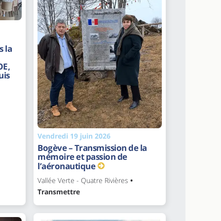
 la
OE,
uis
Vendredi 19 juin 2026
Bogève – Transmission de la
mémoire et passion de
l’aéronautique
Vallée Verte - Quatre Rivières
•
Transmettre