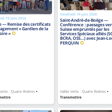
Vendredi 19 juin 2026
di 19 juin 2026
Saint-André-de-Boëge —
 — Remise des certificats
Conférence : passages vers
agement « Gardien de la
Suisse empruntés par les
ire »
Services Spéciaux alliés (S
BCRA, OSS…) avec Jean-Lo
PERQUIN
Verte - Quatre Rivières
•
Vallée Verte - Quatre Rivières
•
mettre
Transmettre