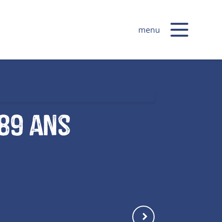
menu
89 ans