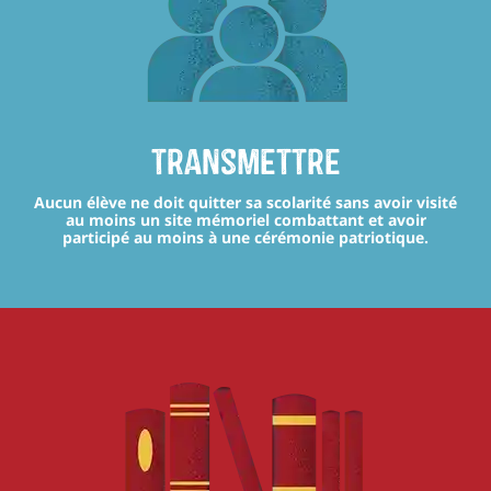
transmettre
Aucun élève ne doit quitter sa scolarité sans avoir visité
au moins un site mémoriel combattant et avoir
participé au moins à une cérémonie patriotique.