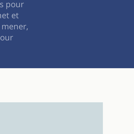
us pour
net et
r mener,
pour