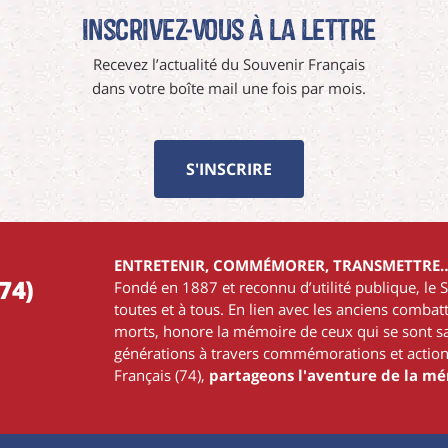
Inscrivez-vous à La Lettre
Recevez l’actualité du Souvenir Français
dans votre boîte mail une fois par mois.
S'INSCRIRE
ENTRETENIR, COMMÉMORER, TRANSMETTRE
74)
Fondé en 1887 et reconnu d’utilité publique, le 
toutes et à tous. En lien avec les anciens comba
morts, honore la mémoire de ceux qui se sont sac
générations à travers commémorations et action
Français (74),
partageons l'aventure de la m