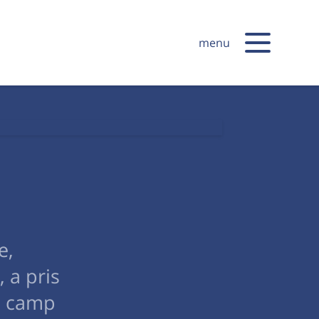
menu
e,
 a pris
s camp