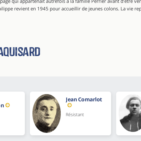
’alpage qui appartenait autrefois à la famille Perrier avant d’être
hilippe revient en 1945 pour accueillir de jeunes colons. La vie r
aquisard
Jean Comarlot
on
Résistant