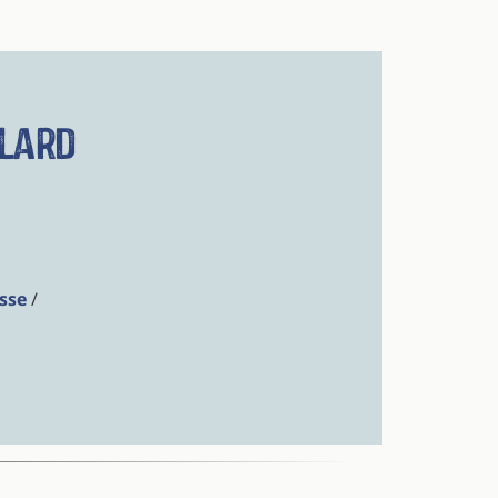
llard
sse
/