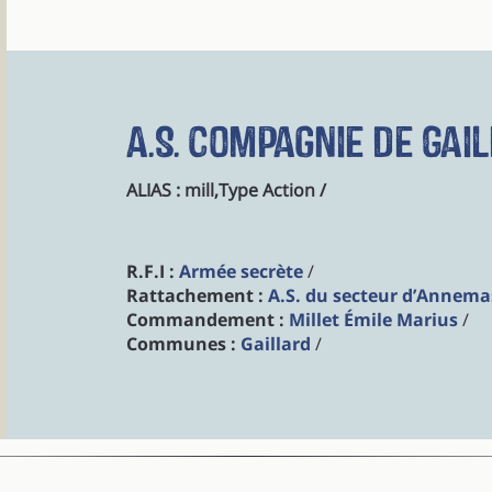
A.S. Compagnie de Gai
ALIAS : mill,Type Action /
R.F.I :
Armée secrète
/
Rattachement :
A.S. du secteur d’Annema
Commandement :
Millet Émile Marius
/
Communes :
Gaillard
/