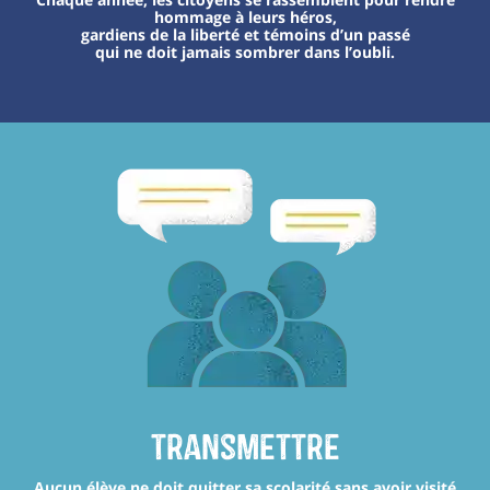
hommage à leurs héros,
gardiens de la liberté et témoins d’un passé
qui ne doit jamais sombrer dans l’oubli.
transmettre
Aucun élève ne doit quitter sa scolarité sans avoir visité