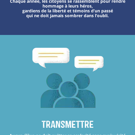
Chaque année, les citoyens se rassemblent pour rendre
hommage à leurs héros,
gardiens de la liberté et témoins d’un passé
qui ne doit jamais sombrer dans l’oubli.
transmettre