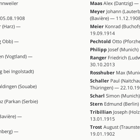
nnweiler
Maas
Alex (Dantzig) —
Meyer
Johann (Lauter
 05.08.1908
(Bavière) — 11.12.190
r (Harz) —
Meier
Konrad (Buchofs
19.09.1914
g Obb) —
Pechtold
Otto (Pforzh
Philipp
Josef (Munich)
n (Vogtland) —
Ranger
Friedrich (Lud
30.10.2013
 bei Ingolstadt)
Rosshuber
Max (Munic
Schaller
Paul (Naitchau
ldingen (Souabe)
Thüringen) — 22.10.1
Scharl
Simon (Munich)
z (Parkan (Serbie)
Stern
Edmund (Berlin)
Tribillian
Joseph (Holz
Bavière) —
13.01.1915
Trost
August (Traunste
nberg) —
19.01.1902