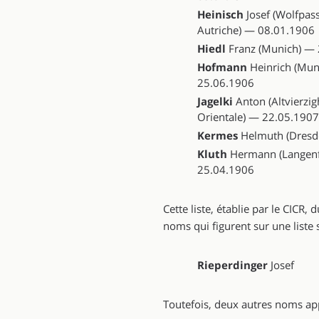
Heinisch
Josef (Wolfpass
Autriche) — 08.01.1906
Hiedl
Franz (Munich) —
Hofmann
Heinrich (Mun
25.06.1906
Jagelki
Anton (Altvierzi
Orientale) — 22.05.1907
Kermes
Helmuth (Dresd
Kluth
Hermann (Langenf
25.04.1906
Cette liste, établie par le CIC
noms qui figurent sur une liste 
Rieperdinger
Josef
Toutefois, deux autres noms appa