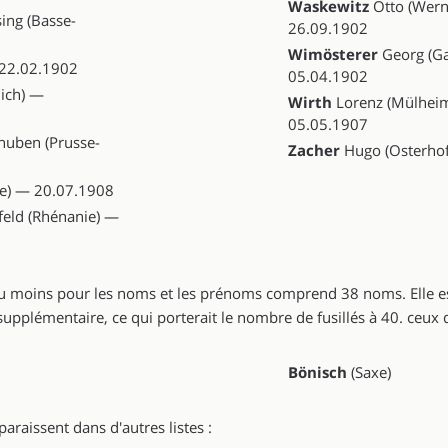
Waskewitz
Otto (Wern
ing (Basse-
26.09.1902
Wimösterer
Georg (Ga
 22.02.1902
05.04.1902
ich) —
Wirth
Lorenz (Mülhei
05.05.1907
ghuben (Prusse-
Zacher
Hugo (Osterho
e) — 20.07.1908
eld (Rhénanie) —
R, du moins pour les noms et les prénoms comprend 38 noms. Elle 
supplémentaire, ce qui porterait le nombre de fusillés à 40. ceux d
Bönisch
(Saxe)
raissent dans d'autres listes :