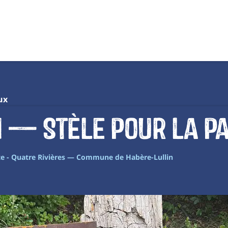
ux
 — Stèle pour la pa
te - Quatre Rivières — Commune de Habère-Lullin