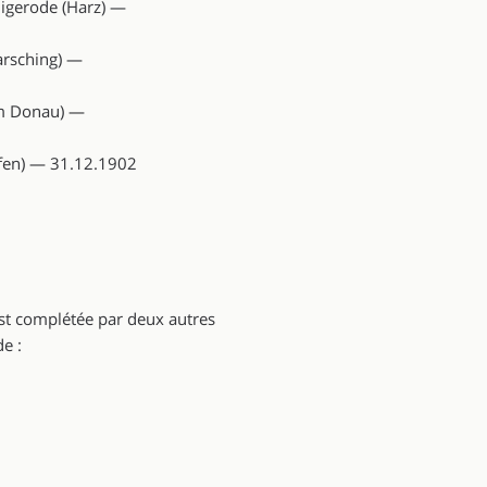
igerode (Harz) —
rsching) —
m Donau) —
fen) — 31.12.1902
est complétée par deux autres
e :