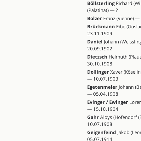
Böllsterling
Richard (Wi
(Palatinat) — ?
Bolzer
Franz (Vienne) —
Brückmann
Eibe (Gosla
23.11.1909
Daniel
Johann (Weisslin
20.09.1902
Dietzsch
Helmuth (Plaue
30.10.1908
Dollinger
Xaver (Köseling
— 10.07.1903
Egetenmeier
Johann (Ba
— 05.04.1908
Evinger / Ewinger
Loren
— 15.10.1904
Gahr
Aloys (Hofendorf (
10.07.1908
Geigenfeind
Jakob (Leo
05.07.1914