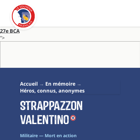
27e BCA
">
27e BCA
">
27e BCA
">
Accueil
En mémoire
Héros, connus, anonymes
STRAPPAZZON
Valentino
Militaire — Mort en action