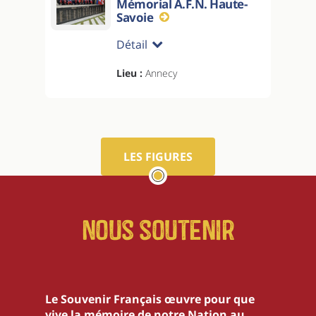
Mémorial A.F.N. Haute-
Savoie
Détail
Lieu :
Annecy
LES FIGURES
Nous soutenir
Le Souvenir Français œuvre pour que
vive la mémoire de notre Nation au