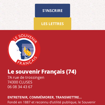
S'INSCRIRE
LES LETTRES
Le souvenir Français (74)
7A rue de trossingen
74300 CLUSES
‭06 08 34 43 67‬
ENTRETENIR, COMMÉMORER, TRANSMETTRE…
Fondé en 1887 et reconnu d’utilité publique, le Souvenir