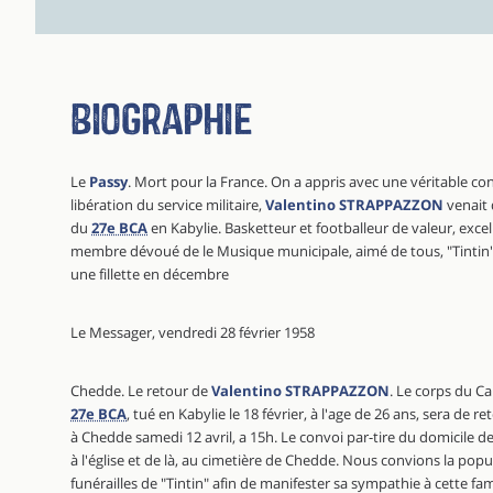
Biographie
Le
Passy
. Mort pour la France. On a appris avec une véritable co
libération du service militaire,
Valentino STRAPPAZZON
venait 
du
27e BCA
en Kabylie. Basketteur et footballeur de valeur, exce
membre dévoué de le Musique municipale, aimé de tous, "Tintin" s
une fillette en décembre
Le Messager, vendredi 28 février 1958
Chedde. Le retour de
Valentino STRAPPAZZON
. Le corps du C
27e BCA
, tué en Kabylie le 18 février, à l'age de 26 ans, sera de 
à Chedde samedi 12 avril, a 15h. Le convoi par-tire du domicile d
à l'église et de là, au cimetière de Chedde. Nous convions la po
funérailles de "Tintin" afin de manifester sa sympathie à cette fa