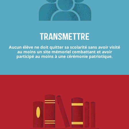
transmettre
Aucun élève ne doit quitter sa scolarité sans avoir visité
au moins un site mémoriel combattant et avoir
participé au moins à une cérémonie patriotique.