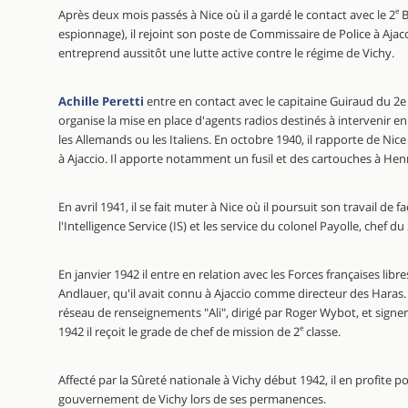
Après deux mois passés à Nice où il a gardé le contact avec le 2
e
B
espionnage), il rejoint son poste de Commissaire de Police à Ajacci
entreprend aussitôt une lutte active contre le régime de Vichy.
Achille Peretti
entre en contact avec le capitaine Guiraud du 2e 
organise la mise en place d'agents radios destinés à intervenir en 
les Allemands ou les Italiens. En octobre 1940, il rapporte de Nic
à Ajaccio. Il apporte notamment un fusil et des cartouches à Henr
En avril 1941, il se fait muter à Nice où il poursuit son travail de f
l'Intelligence Service (IS) et les service du colonel Payolle, chef du
En janvier 1942 il entre en relation avec les Forces françaises libr
Andlauer, qu'il avait connu à Ajaccio comme directeur des Haras. C
réseau de renseignements "Ali", dirigé par Roger Wybot, et sign
1942 il reçoit le grade de chef de mission de 2
e
classe.
Affecté par la Sûreté nationale à Vichy début 1942, il en profite po
gouvernement de Vichy lors de ses permanences.