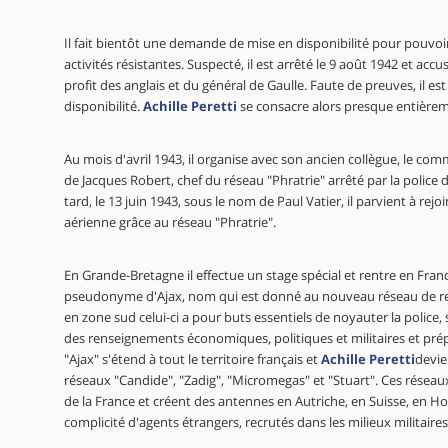
Il fait bientôt une demande de mise en disponibilité pour pouvoi
activités résistantes. Suspecté, il est arrêté le 9 août 1942 et ac
profit des anglais et du général de Gaulle. Faute de preuves, il est
disponibilité.
Achille Peretti
se consacre alors presque entièreme
Au mois d'avril 1943, il organise avec son ancien collègue, le com
de Jacques Robert, chef du réseau "Phratrie" arrêté par la police
tard, le 13 juin 1943, sous le nom de Paul Vatier, il parvient à rejo
aérienne grâce au réseau "Phratrie".
En Grande-Bretagne il effectue un stage spécial et rentre en France
pseudonyme d'Ajax, nom qui est donné au nouveau réseau de ren
en zone sud celui-ci a pour buts essentiels de noyauter la police, s
des renseignements économiques, politiques et militaires et prépa
"Ajax" s'étend à tout le territoire français et
Achille Peretti
devie
réseaux "Candide", "Zadig", "Micromegas" et "Stuart". Ces réseau
de la France et créent des antennes en Autriche, en Suisse, en Ho
complicité d'agents étrangers, recrutés dans les milieux militaires