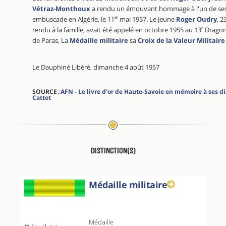
Vétraz-Monthoux
a rendu un émouvant hommage à l'un de ses
embuscade en Algérie, le 11
er
mai 1957. Le jeune
Roger Oudry
, 2
rendu à la famille, avait été appelé en octobre 1955 au 13
e
Dragons,
de Paras, La
Médaille militaire
sa
Croix de la Valeur Militaire
Le Dauphiné Libéré, dimanche 4 août 1957
SOURCE :
AFN - Le livre d'or de Haute-Savoie en mémoire à ses 
Cattet
Distinction(s)
Médaille militaire
Médaille