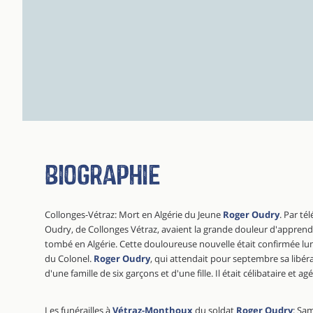
Biographie
Collonges-Vétraz: Mort en Algérie du Jeune
Roger Oudry
. Par t
Oudry, de Collonges Vétraz, avaient la grande douleur d'apprendre.
tombé en Algérie. Cette douloureuse nouvelle était confirmée lu
du Colonel.
Roger Oudry
, qui attendait pour septembre sa libéra
d'une famille de six garçons et d'une fille. Il était célibataire et ag
Les funérailles à
Vétraz-Monthoux
du soldat
Roger Oudry
: Sa