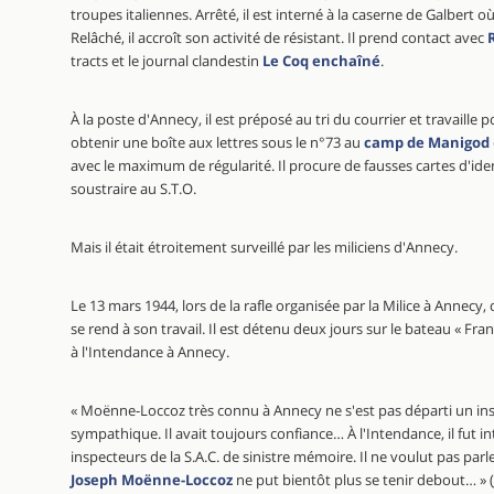
troupes italiennes. Arrêté, il est interné à la caserne de Galbert 
Relâché, il accroît son activité de résistant. Il prend contact avec
tracts et le journal clandestin
Le Coq enchaîné
.
À la poste d'Annecy, il est préposé au tri du courrier et travaille po
obtenir une boîte aux lettres sous le n°73 au
camp de Manigod
avec le maximum de régularité. Il procure de fausses cartes d'ide
soustraire au S.T.O.
Mais il était étroitement surveillé par les miliciens d'Annecy.
Le 13 mars 1944, lors de la rafle organisée par la Milice à Annecy, d
se rend à son travail. Il est détenu deux jours sur le bateau « France
à l'Intendance à Annecy.
« Moënne-Loccoz très connu à Annecy ne s'est pas départi un in
sympathique. Il avait toujours confiance… À l'Intendance, il fut in
inspecteurs de la S.A.C. de sinistre mémoire. Il ne voulut pas parl
Joseph Moënne-Loccoz
ne put bientôt plus se tenir debout… »