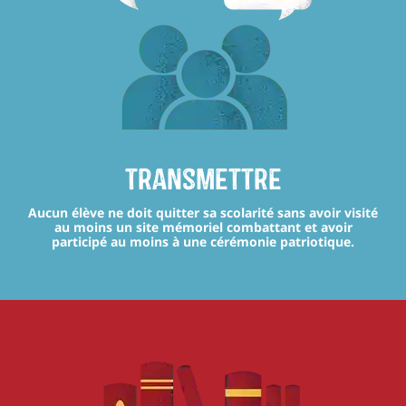
transmettre
Aucun élève ne doit quitter sa scolarité sans avoir visité
au moins un site mémoriel combattant et avoir
participé au moins à une cérémonie patriotique.