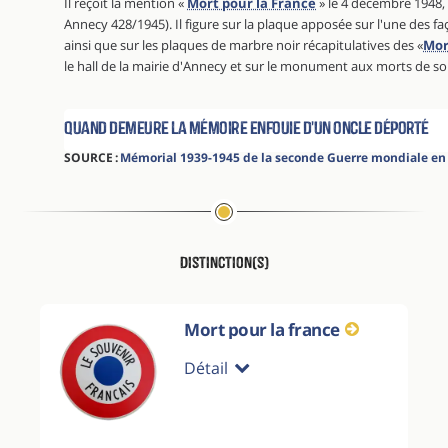
Il reçoit la mention «
Mort pour la France
» le 4 décembre 1948, 
Annecy 428/1945). Il figure sur la plaque apposée sur l'une des f
ainsi que sur les plaques de marbre noir récapitulatives des «
Mor
le hall de la mairie d'Annecy et sur le monument aux morts de son
Quand demeure la mémoire enfouie d'un oncle déporté
SOURCE :
Mémorial 1939-1945 de la seconde Guerre mondiale en
Distinction(s)
Mort pour la france
Détail