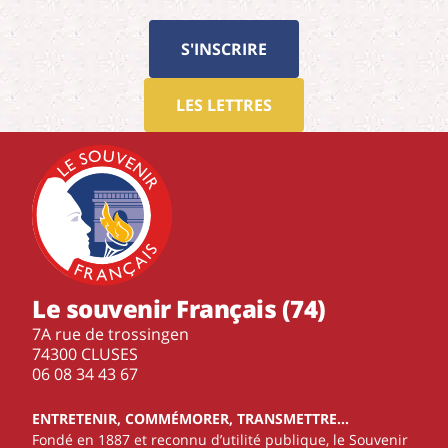
S'INSCRIRE
LES LETTRES
Le souvenir Français (74)
7A rue de trossingen
74300 CLUSES
‭06 08 34 43 67‬
ENTRETENIR, COMMÉMORER, TRANSMETTRE…
Fondé en 1887 et reconnu d’utilité publique, le Souvenir