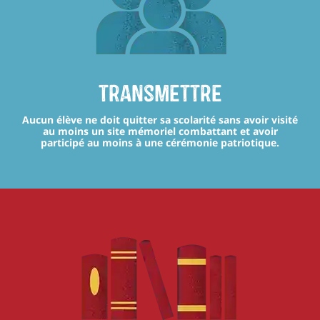
transmettre
Aucun élève ne doit quitter sa scolarité sans avoir visité
au moins un site mémoriel combattant et avoir
participé au moins à une cérémonie patriotique.